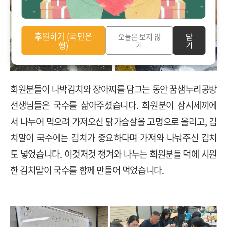
후원하기 (국민은
오늘은 보지 않
닫
행)
기
기
회원분들이 나박김치와 장아찌를 담그는 동안 꿈샘누리공방
선생님들은 국수를 삶아주셨습니다
.
회원분이 삼시세끼에
서 나누어 먹으려 가져오신 닭가슴살을 고명으로 올리고
,
김
치말이 국수에는 김치가 중요하다며 가져와 나눠주신 김치
도 넣었습니다
.
이것저것 챙겨와 나누는 회원분들 덕에 시원
한 김치말이 국수를 함께 만들어 먹었습니다
.