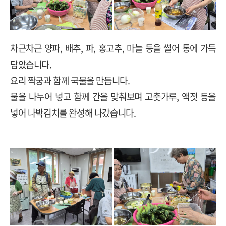
차근차근 양파
,
배추
,
파
,
홍고추
,
마늘 등을 썰어 통에 가득
담았습니다
.
요리 짝궁과 함께 국물을 만듭니다
.
물을 나누어 넣고 함께 간을 맞춰보며 고춧가루
,
액젓 등
을
넣어 나박김치를 완성해 나갔습니다
.