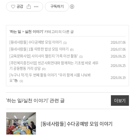
공감
구독하기
'
하는 일
>
실천 이야기
' 카테고리의 다른 글
[동네사람들] 수다공예방 모임 이야기
2026.07.06
(1)
[동네사람들] 1월 따뜻한 밥상 모임 이야기
2026.07.06
(0)
[교육문화사업] 사이사이 챌린지 '가족 미션 활동'
2026.06.25
(1)
[주민복지증진사업] 빈곤사회연대와 함께하는 기초법 바로 세우
2026.06.25
기 공동행동 거리 상담
(0)
[누구나 작가] 두 번째 활동 이야기 “우리 함께 시를 나눠봐
2026.06.19
요”📚
(1)
더보기
'하는 일/실천 이야기' 관련 글
[동네사람들] 수다공예방 모임 이야기