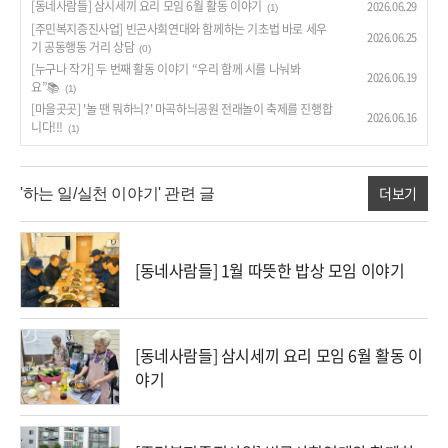
[동네사람들] 삼시세끼 요리 모임 6월 활동 이야기
2026.06.29
(1)
[주민복지증진사업] 빈곤사회연대와 함께하는 기초법 바로 세우
2026.06.25
기 공동행동 거리 상담
(0)
[누구나 작가] 두 번째 활동 이야기 “우리 함께 시를 나눠봐
2026.06.19
요”📚
(1)
[마을곳곳] '놀 땐 뭐하늬?' 마곡하늬공원 전래놀이 축제를 진행합
2026.06.16
니다!!!
(1)
더보기
'하는 일/실천 이야기' 관련 글
[동네사람들] 1월 따뜻한 밥상 모임 이야기
[동네사람들] 삼시세끼 요리 모임 6월 활동 이
야기