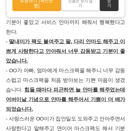
후원하기 (국민은
오늘은 보지 않
닫
낄 수 있는 시간을 선물해 주셔서 감사합니다!
행)
기
기
- 딸이 팩을 붙여 줘서 즐거웠고 피부가 부드러워져서
기분이 좋았고 서비스 안마까지 해줘서 행복했다고
한다.
-
딸내미가 팩도 붙여주고 팔, 다리 안마도 해주고 이
쁘게 사랑한다고 안아줘서 너무 감동받고 기분이 좋
았습니다.
- OO가 아빠, 엄마에게 마스크팩을 해주니 너무 감동
스럽고 마스크팩을 처음 받아보는 기쁜 마음이 생겼
습니다.
힘들 때마다 피곤하면 늘 안마를 해주었는데
어버이날 기념으로 안마를 해주어서 기쁨이 더 배가
되었습니다.
- 사랑스러운 OO이가 집안일도 도와주고 안아주면서
사랑한다고 말해주고 연이어 마스크팩도 해서 기분