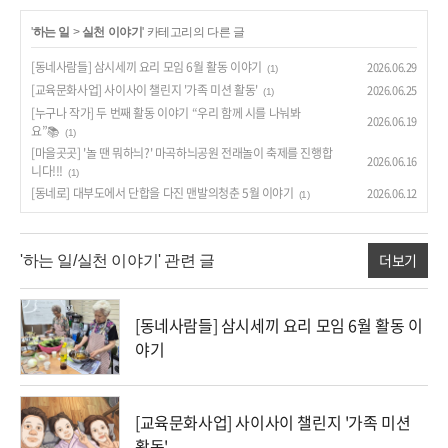
'
하는 일
>
실천 이야기
' 카테고리의 다른 글
[동네사람들] 삼시세끼 요리 모임 6월 활동 이야기
2026.06.29
(1)
[교육문화사업] 사이사이 챌린지 '가족 미션 활동'
2026.06.25
(1)
[누구나 작가] 두 번째 활동 이야기 “우리 함께 시를 나눠봐
2026.06.19
요”📚
(1)
[마을곳곳] '놀 땐 뭐하늬?' 마곡하늬공원 전래놀이 축제를 진행합
2026.06.16
니다!!!
(1)
[동네로] 대부도에서 단합을 다진 맨발의청춘 5월 이야기
2026.06.12
(1)
더보기
'하는 일/실천 이야기' 관련 글
[동네사람들] 삼시세끼 요리 모임 6월 활동 이
야기
[교육문화사업] 사이사이 챌린지 '가족 미션
활동'