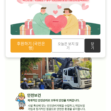
후원하기 (국민은
오늘은 보지 않
닫
행)
기
기