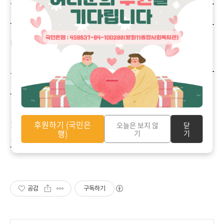
- 특별놀이를 제외한 6개 놀이부스를
돌아다니며 신나게 놀고 스티커를 모은
다!!
- 운영본부에 띠지를 제출하고 참여 상
품을 받는다!!
5. 문 의 :
02-2661-0670 / 이어주기
후원하기 (국민은
오늘은 보지 않
닫
행)
기
기
과
공감
구독하기