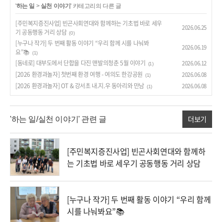
'
하는 일
>
실천 이야기
' 카테고리의 다른 글
[주민복지증진사업] 빈곤사회연대와 함께하는 기초법 바로 세우
2026.06.25
기 공동행동 거리 상담
(0)
[누구나 작가] 두 번째 활동 이야기 “우리 함께 시를 나눠봐
2026.06.19
요”📚
(1)
[동네로] 대부도에서 단합을 다진 맨발의청춘 5월 이야기
2026.06.12
(1)
[2026 환경과놀자] 첫번째 환경 여행 - 여의도 한강공원
2026.06.08
(1)
[2026 환경과놀자] OT & 강서초 내.지.우 동아리와 만남
2026.06.08
(1)
더보기
'하는 일/실천 이야기' 관련 글
[주민복지증진사업] 빈곤사회연대와 함께하
는 기초법 바로 세우기 공동행동 거리 상담
[누구나 작가] 두 번째 활동 이야기 “우리 함께
시를 나눠봐요”📚