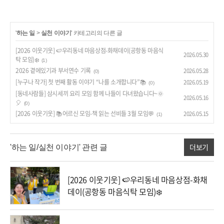
'
하는 일
>
실천 이야기
' 카테고리의 다른 글
[2026 이웃기웃] 🍉우리동네 마음상점-화채데이(공항동 마음식
2026.05.30
탁 모임)❄️
(1)
2026 곁에있기과 부서연수 기록
2026.05.28
(0)
[누구나 작가] 첫 번째 활동 이야기 “나를 소개합니다”📚
2026.05.19
(0)
[동네사람들] 삼시세끼 요리 모임 함께 나들이 다녀왔습니다~🌞
2026.05.16
🎈
(0)
[2026 이웃기웃] 📚어르신 모임-책 읽는 선비들 3월 모임💬
2026.05.15
(1)
더보기
'하는 일/실천 이야기' 관련 글
[2026 이웃기웃] 🍉우리동네 마음상점-화채
데이(공항동 마음식탁 모임)❄️