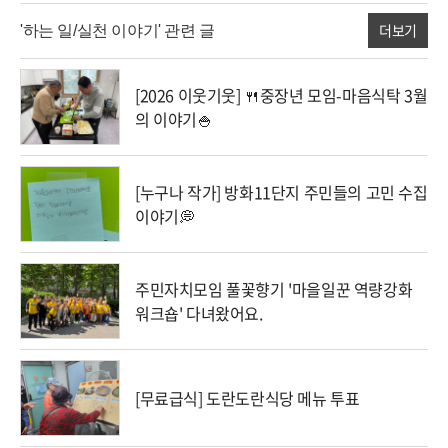
더보기
'하는 일/실천 이야기' 관련 글
[2026 이웃기웃] 🍴중장년 모임-마음식탁 3월
의 이야기🍚
[누구나 작가] 방화11단지 주민들의 고민 수집
이야기💭
주민자치모임 풀꽃향기 '마을일꾼 역량강화
워크숍' 다녀왔어요.
[무료급식] 도란도란식당 메뉴 투표