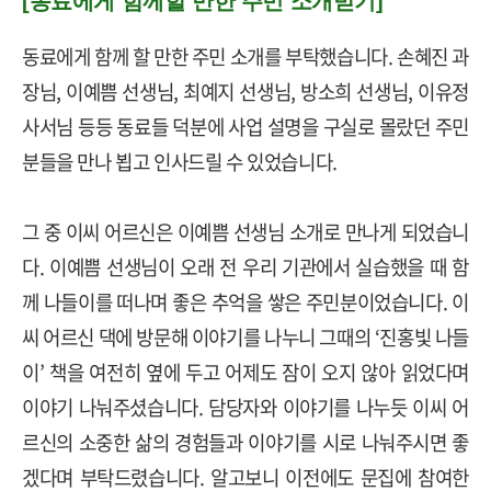
[동료에게 함께할 만한 주민 소개받기]
동료에게 함께 할 만한 주민 소개를 부탁했습니다
.
손혜진 과
장님
,
이예쁨 선생님
,
최예지 선생님
,
방소희 선생님
,
이유정
사서님 등등 동료들 덕분에 사업 설명을 구실로 몰랐던 주민
분들을 만나 뵙고 인사드릴 수 있었습니다
.
그 중 이씨 어르신은 이예쁨 선생님 소개로 만나게 되었습니
다
.
이예쁨 선생님이 오래 전 우리 기관에서 실습했을 때 함
께 나들이를 떠나며 좋은 추억을 쌓은 주민분이었습니다
.
이
씨 어르신 댁에 방문해 이야기를 나누니 그때의
‘
진홍빛 나들
이
’
책을 여전히 옆에 두고 어제도 잠이 오지 않아 읽었다며
이야기 나눠주셨습니다
.
담당자와 이야기를 나누듯 이씨 어
르신의 소중한 삶의 경험들과 이야기를 시로 나눠주시면 좋
겠다며 부탁드렸습니다
.
알고보니 이전에도 문집에 참여한