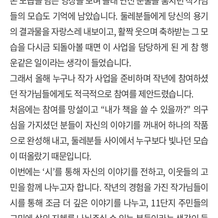
온 모습을 담은 영상을 보며 몰래 연신 눈물을 훔치던 작가님
들의 모습도 기억에 남았습니다
.
둘레분들에게 당신의 용기
의 결과물을 자랑스레 내보이고
,
활짝 웃으며 축하받는 그 모
습을 다시금 되돌아볼 때면 이 사업을 담당하게 된 게 참 행
운같은 일이라는 생각이 들었습니다
.
그래서 올해 누구나 작가 사업을 준비하며 작년에 참여하셨
던 작가님들에게도 적극적으로 참여를 제안드렸습니다
.
처음에는 참여를 망설이고
“
내가 책을 쓸 수 있을까
?”
의구
심을 가지셨던 분들이 자신의 이야기를 꺼내어 하나의 작품
으로 완성해 내고
,
둘레분들 사이에서 누구보다 빛나던 모습
이 떠올랐기 때문입니다
.
이번에는
‘
시
’
를 통해 자신의 이야기를 전하고
,
이웃들의 고
민을 함께 나누고자 합니다
.
작년의 경험을 가진 작가님들이
시를 통해 조금 더 깊은 이야기를 나누고
, 11
단지 주민들의