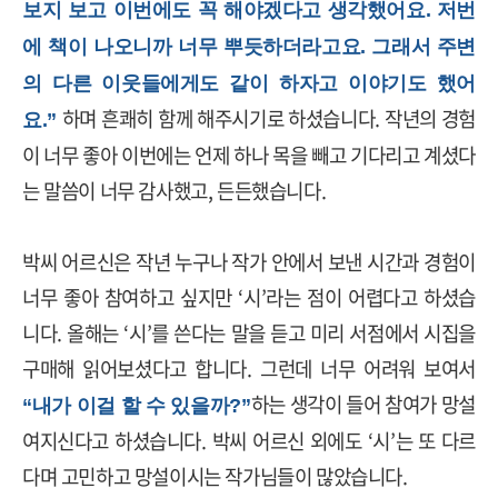
보지 보고 이번에도 꼭 해야겠다고 생각했어요. 저번
에 책이 나오니까 너무 뿌듯하더라고요. 그래서 주변
의 다른 이웃들에게도 같이 하자고 이야기도 했어
하며 흔쾌히 함께 해주시기로 하셨습니다
.
작년의 경험
요.”
이 너무 좋아 이번에는 언제 하나 목을 빼고 기다리고 계셨다
는 말씀이 너무 감사했고
,
든든했습니다
.
박씨 어르신은 작년 누구나 작가 안에서 보낸 시간과 경험이
너무 좋아 참여하고 싶지만
‘
시
’
라는 점이 어렵다고 하셨습
니다
.
올해는
‘
시
’
를 쓴다는 말을 듣고 미리 서점에서 시집을
구매해 읽어보셨다고 합니다
.
그런데 너무 어려워 보여서
하는 생각이 들어 참여가 망설
“내가 이걸 할 수 있을까?”
여지신다고 하셨습니다
.
박씨 어르신 외에도
‘
시
’
는 또 다르
다며 고민하고 망설이시는 작가님들이 많았습니다
.