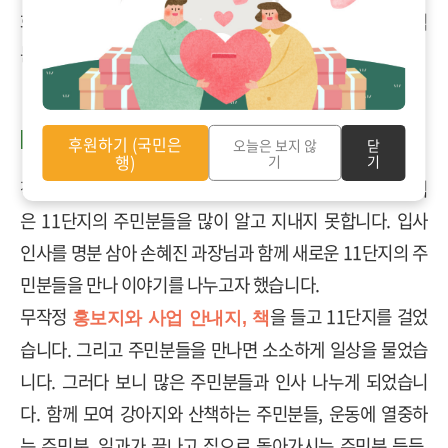
화라도 그려주겠다며 힘을 보태주신 분들도. 응원해주신
덕
분에 힘을 내어 열심히 돌아다닐 수 있었습니다
.
[새로운 주민 만나기
]
후원하기 (국민은
오늘은 보지 않
닫
행)
기
기
작년에 방화
11
종합사회복지관에 새로 입사하게 되어 아직
은
11
단지의 주민분들을 많이 알고 지내지 못합니다
.
입사
인사를 명분 삼아 손혜진 과장님과 함께 새로운
11
단지의 주
민분들을 만나 이야기를 나누고자 했습니다.
무작정
을 들고
11
단지를 걸었
홍보지와 사업 안내지
,
책
습니다
.
그리고 주민분들을 만나면 소소하게 일상을 물었습
니다
.
그러다 보니 많은 주민분들과 인사 나누게 되었습니
다
.
함께 모여 강아지와 산책하는 주민분들
,
운동에 열중하
는 주민분
,
일과가 끝나고 집으로 돌아가시는 주민분 등등.