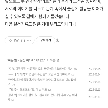
앞으로도 누구나 작가 어르신들의 용기와 도전을 응원하며
,
서로의 이야기를 나누고 관계 속에서 즐겁게 활동을 이어가
실 수 있도록 곁에서 함께 거들겠습니다
.
다음 실천기록도 많은 기대 부탁드립니다
~!
공감
구독하기
'
하는 일
>
실천 이야기
' 카테고리의 다른 글
[2026 이웃기웃] 🍴중장년 모임-마음식탁 3월의 이야기🍚
2026.05.15
(1)
[누구나 작가] 방화11단지 주민들의 고민 수집 이야기💭
2026.05.14
(0)
주민자치모임 풀꽃향기 '마을일꾼 역량강화 워크숍' 다녀왔어
2026.05.14
요.
(1)
[무료급식] 도란도란식당 메뉴 투표
2026.05.13
(0)
[동네로] 개화마을 함께잇기-볼리비아 문화기행 후속모임 이야
2026.05.12
기
(0)