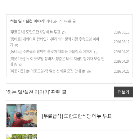
'
하는 일
>
실천 이야기
' 카테고리의 다른 글
[무료급식] 도란도란식당 메뉴 투표
2026.05.13
(0)
[동네로] 개화마을 함께잇기-볼리비아 문화기행 후속모임 이야
2026.05.12
기
(0)
[동네로] 주민들과 함께한 봄맞이 개화동 마을청소 이야기
2026.04.29
(0)
[이웃기웃] 🏃 이웃모임-청바지(청춘은 바로 지금!) 참여자 모집 안
2026.04.24
내 💪
(0)
[이웃기웃] 📚 이웃모임-책 읽는 선비들 모집 안내 📚
2026.04.23
(0)
더보기
'하는 일/실천 이야기' 관련 글
[무료급식] 도란도란식당 메뉴 투표