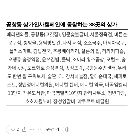
공항동 상가인사캠페인에 동참하는 38곳의 상가
베러댄와플, 공항동(고깃집), 명문숯불갈비, 서울정육점, 바른손
문구점, 쌍방울, 용떡방앗간, 다시 서점, 소소국수, 아세아공구,
플러스마트, 김밥천국, 추봉베이커리, 살롬의 집, 리키커피숍,
오땡큐 송정역점, 윤쓰김밥, 들녁, 조아라 황소곱창, 모럴즈, 송
가네농장, 도쿄화로 송정역점, 송정뜨락, 공항동주민센터, 우리
도 한번 잘 구워보세, 술짠, CU 강서하늘점, 할매순대국, 해피토
스트, 정앤정메디컬의원, 메디컬 센터, 메디컬 약국, 마곡엠벨리
10단지 작은도서관, 마곡엠벨리10단지 관리사무소, 청년다방,
호호자율뷔페, 장성양갈비, 야쿠르트 배달원
2
구독하기