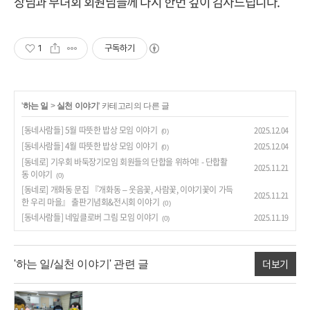
장님과 부녀회 회원님들께 다시 한번 깊이 감사드립니다.
1
구독하기
'
하는 일
>
실천 이야기
' 카테고리의 다른 글
[동네사람들] 5월 따뜻한 밥상 모임 이야기
2025.12.04
(0)
[동네사람들] 4월 따뜻한 밥상 모임 이야기
2025.12.04
(0)
[동네로] 기우회 바둑장기모임 회원들의 단합을 위하여! - 단합활
2025.11.21
동 이야기
(0)
[동네로] 개화동 문집 『개화동 – 웃음꽃, 사람꽃, 이야기꽃이 가득
2025.11.21
한 우리 마을』 출판기념회&전시회 이야기
(0)
[동네사람들] 네잎클로버 그림 모임 이야기
2025.11.19
(0)
더보기
'하는 일/실천 이야기' 관련 글