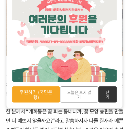
잔치 당일에는 어르신들부터 부녀회, 통장님들까지 모두 함
께 모여 주셨습니다. 세대 구분 없이 둘러앉아 송편을 빚는
후원하기 (국민은
오늘은 보지 않
닫
모습이 참 보기 좋았습니다.
행)
기
기
한 분께서 “개화동은 꽃 피는 동네니까, 꽃 모양 송편을 만들
면 더 예쁘지 않을까요?”라고 말씀하시자 다들 질새라 예쁜