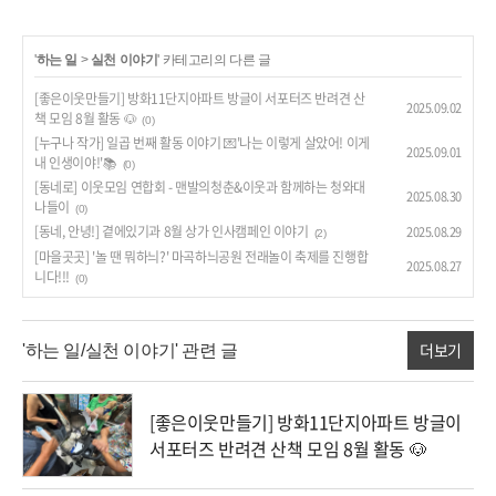
'
하는 일
>
실천 이야기
' 카테고리의 다른 글
[좋은이웃만들기] 방화11단지아파트 방글이 서포터즈 반려견 산
2025.09.02
책 모임 8월 활동 🐶
(0)
[누구나 작가] 일곱 번째 활동 이야기 💌'나는 이렇게 살았어! 이게
2025.09.01
내 인생이야!'📚
(0)
[동네로] 이웃모임 연합회 - 맨발의청춘&이웃과 함께하는 청와대
2025.08.30
나들이
(0)
[동네, 안녕!] 곁에있기과 8월 상가 인사캠페인 이야기
2025.08.29
(2)
[마을곳곳] '놀 땐 뭐하늬?' 마곡하늬공원 전래놀이 축제를 진행합
2025.08.27
니다!!!
(0)
더보기
'하는 일/실천 이야기' 관련 글
[좋은이웃만들기] 방화11단지아파트 방글이
서포터즈 반려견 산책 모임 8월 활동 🐶