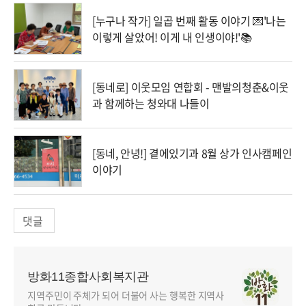
[누구나 작가] 일곱 번째 활동 이야기 💌'나는
이렇게 살았어! 이게 내 인생이야!'📚
[동네로] 이웃모임 연합회 - 맨발의청춘&이웃
과 함께하는 청와대 나들이
[동네, 안녕!] 곁에있기과 8월 상가 인사캠페인
이야기
댓글
방화11종합사회복지관
지역주민이 주체가 되어 더불어 사는 행복한 지역사