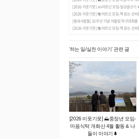
[2026 이웃기웃] ✍️어르신 모임-일상글쓰기 
[2026 이웃기웃] 📚어르신 모임-책 읽는 선비
[동네사람들] 32주년 기념 어울림 탁구대회를
[2026 이웃기웃] 📚어르신 모임-책 읽는 선비
'하는 일/실천 이야기' 관련 글
[2026 이웃기웃] ⛰️중장년 모임-
마음식탁 개화산 4월 활동 & 나
들이 이야기🌲