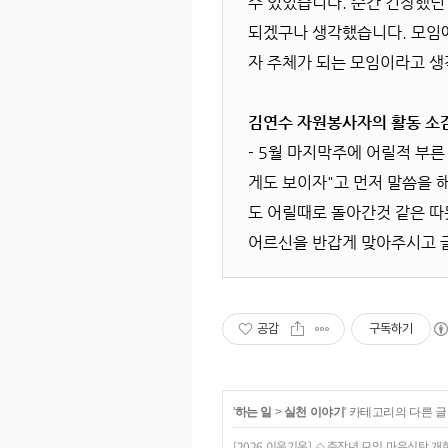
수 있었습니다. 순간 긴장했던 
되겠구나 생각했습니다. 모임에
자 주체가 되는 모임이라고 생
김연수 자원봉사자의 활동 소
- 5월 마지막주에 어릴적 부
게도 보이자"고 먼저 말씀을 
도 어릴때로 돌아간것 같은 따
어르신을 반갑게 맞아주시고 글
공감
구독하기
'
하는 일
>
실천 이야기
' 카테고리의 다른 글
[2026 이웃기웃] ⛰️중장년 모임-마음식탁 개