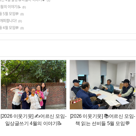
(1)
4월의 이야기📝
(0)
들 5월 모임💬
(0)
 개최합니다!
(0)
들 4월 모임💬
(0)
[2026 이웃기웃] ✍️어르신 모임-
[2026 이웃기웃] 📚어르신 모임-
일상글쓰기 4월의 이야기📝
책 읽는 선비들 5월 모임💬