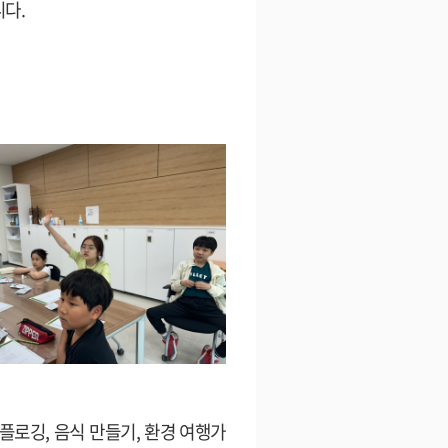
니다
.
플로깅
,
음식 만들기
,
환경 여행가