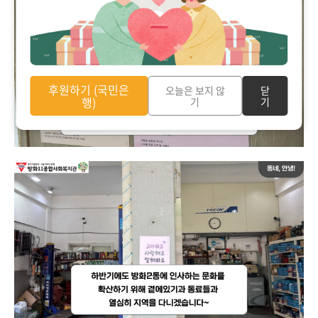
후원하기 (국민은
오늘은 보지 않
닫
행)
기
기