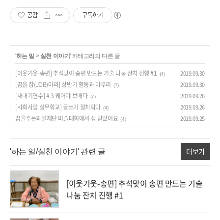
공감
구독하기
'
하는 일
>
실천 이야기
' 카테고리의 다른 글
[이웃기웃-송편] 추석맞이 송편 만드는 기술 나눔 잔치 진행 #1
2019.09.30
(4)
[꿈을 잡(JOB)아라] 상반기 활동과 마무리
2019.09.30
(7)
[새내기연수] # 3 꿰어야 보배다
2019.09.26
(7)
[사회사업 실무학교] 글쓰기 절차탁마
2019.09.26
(4)
꿈을주는과일재단 미술대회에서 상 받았어요
2019.09.25
(4)
더보기
'하는 일/실천 이야기' 관련 글
[이웃기웃-송편] 추석맞이 송편 만드는 기술
나눔 잔치 진행 #1