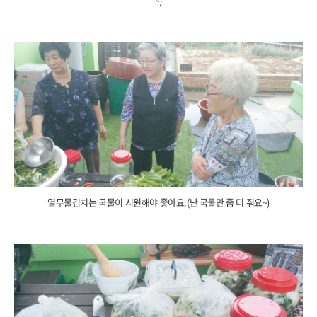
~)
열무물김치는 국물이 시원해야 좋아요.(난 국물만 좀 더 줘요~)