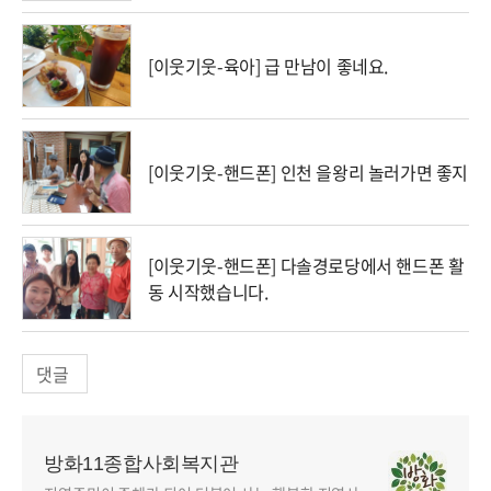
[이웃기웃-육아] 급 만남이 좋네요.
[이웃기웃-핸드폰] 인천 을왕리 놀러가면 좋지
[이웃기웃-핸드폰] 다솔경로당에서 핸드폰 활
동 시작했습니다.
댓글
방화11종합사회복지관