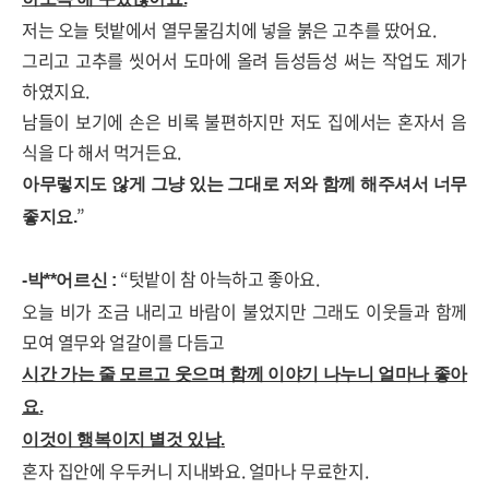
저는 오늘 텃밭에서 열무물김치에 넣을 붉은 고추를 땄어요
.
그리고 고추를 씻어서 도마에 올려 듬성듬성 써는 작업도 제가
하였지요
.
남들이 보기에 손은 비록 불편하지만 저도 집에서는 혼자서 음
식을 다 해서 먹거든요
.
아무렇지도 않게 그냥 있는 그대로 저와 함께 해주셔서 너무
”
좋지요
.
“
텃밭이 참 아늑하고 좋아요
.
-
박
**
어르신
:
오늘 비가 조금 내리고 바람이 불었지만 그래도 이웃들과 함께
모여 열무와 얼갈이를 다듬고
시간 가는 줄 모르고 웃으며 함께 이야기 나누니 얼마나 좋아
요
.
이것이 행복이지 별것 있남
.
혼자 집안에 우두커니 지내봐요
.
얼마나 무료한지
.