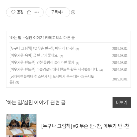
공감
구독하기
'
하는 일
>
실천 이야기
' 카테고리의 다른 글
[누구나 그림책] #2 무슨 반~찬, 메뚜기 반~찬
2019.08.02
(5)
[이웃기웃-육아] 급 만남이 좋네요.
2019.08.01
(6)
[이웃기웃-핸드폰] 인천 을왕리 놀러가면 좋지
2019.08.01
(4)
[이웃기웃-핸드폰] 다솔경로당에서 핸드폰 활동 시작했습니다.
2019.08.01
(4)
[꿈자람책놀이터-청소년사서] 도시에서 죽는다는 것(독서토
2019.08.01
론)
(5)
더보기
'하는 일/실천 이야기' 관련 글
[누구나 그림책] #2 무슨 반~찬, 메뚜기 반~찬