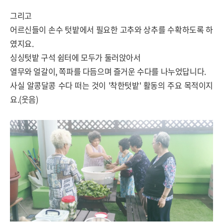
그리고
어르신들이 손수 텃밭에서 필요한 고추와 상추를 수확하도록 하
였지요.
싱싱텃밭 구석 쉼터에 모두가 둘러앉아서
열무와 얼갈이, 쪽파를 다듬으며 즐거운 수다를 나누었답니다.
사실 알콩달콩 수다 떠는 것이 '착한텃밭' 활동의 주요 목적이지
요.(웃음)