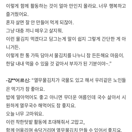
이렇게 함께 활동하는 것이 얼마 만인지 몰라요
.
너무 행복하고
즐거웠어요
.
혼자 살면 잘 안 만들어 먹게 되잖아
.
그냥 대충 끼니 떼우고 살지뭐
.
이런 물김치 먹겠다고 담그는게 말이 쉽지 그렇게 간단한 게 아
니거든
.
이렇게 한 통 가득 담아서 물김치를 나누니 참 든든해요 마음이
.
한달 내내 먹을 수 있을 것 같아서 부자가 된 기분이야
~.”
“
열무물김치가 국물도 있고 해서 우리같은 노인들
-
강
**
어르신
:
은 먹기가 참 좋아요
.
밥에 말아먹어도 좋고 아니면 무더운 여름인데 국수 삶아서 시
원하게 열무국수 해먹어도 참 좋지요
.
오늘 너무 고마워요
.
이런 착한텃밭 활동에 초대해줘서 고맙고
,
함께 어울리며 속닥거리며 열무물김치 만들 수 있어서 좋지요
.