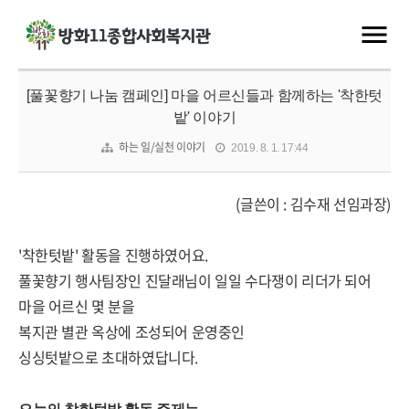
[풀꽃향기 나눔 캠페인] 마을 어르신들과 함께하는 '착한텃
밭' 이야기
하는 일/실천 이야기
2019. 8. 1. 17:44
(글쓴이 : 김수재 선임과장)
'착한텃밭' 활동을 진행하였어요.
풀꽃향기 행사팀장인 진달래님이 일일 수다쟁이 리더가 되어
마을 어르신 몇 분을
복지관 별관 옥상에 조성되어 운영중인
싱싱텃밭으로 초대하였답니다.