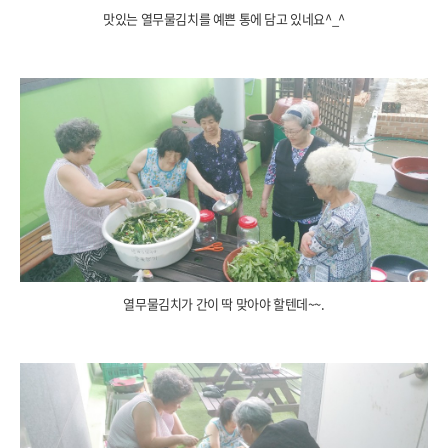
맛있는 열무물김치를 예쁜 통에 담고 있네요^_^
열무물김치가 간이 딱 맞아야 할텐데~~.