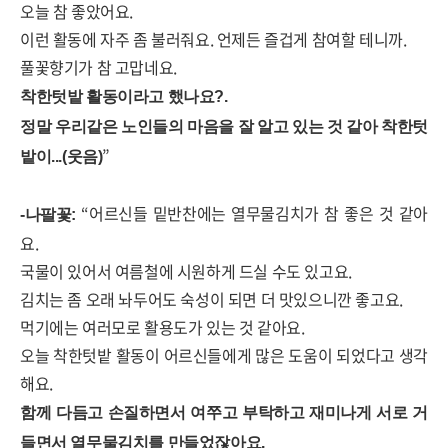
오늘 참 좋았어요
.
이런 활동에 자주 좀 불러줘요
.
언제든 즐겁게 참여할 테니까
.
풀꽃향기가 참 고맙네요
.
착한텃밭 활동이라고 했나요
?.
정말 우리같은 노인들의 마음을 잘 알고 있는 것 같아 착한텃
”
밭이
...(
웃음
)
“
어르신들 밑반찬에는 열무물김치가 참 좋은 것 같아
-
나팔꽃
:
요
.
국물이 있어서 여름철에 시원하게 드실 수도 있고요
.
김치는 좀 오래 놔두어도 숙성이 되면 더 맛있으니깐 좋고요
.
먹기에는 여러모로 활용도가 있는 것 같아요
.
오늘 착한텃밭 활동이 어르신들에게 많은 도움이 되었다고 생각
해요
.
함께 다듬고 손질하면서 여쭈고 부탁하고 재미나게 서로 거
들면서 열무물김치를 만들었잖아요
.