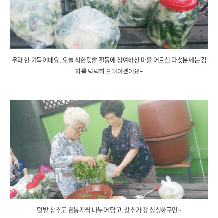
우와 한 가득이네요. 오늘 착한텃밭 활동에 참여하신 마을 어르신 다섯분께는 김
치를 넉넉히 드려야겠어요~
텃밭 상추도 한봉지씩 나누어 담고. 상추가 참 싱싱하구먼~