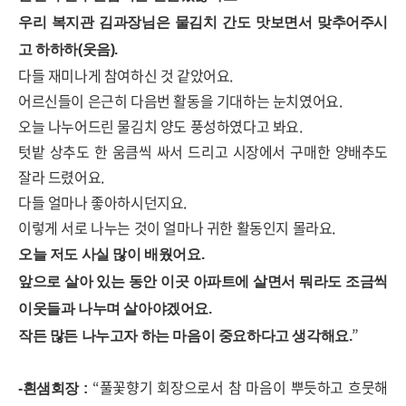
우리 복지관 김과장님은 물김치 간도 맛보면서 맞추어주시
고 하하하
(
웃음
).
다들 재미나게 참여하신 것 같았어요
.
어르신들이 은근히 다음번 활동을 기대하는 눈치였어요
.
오늘 나누어드린 물김치 양도 풍성하였다고 봐요
.
텃밭 상추도 한 움큼씩 싸서 드리고 시장에서 구매한 양배추도
잘라 드렸어요
.
다들 얼마나 좋아하시던지요
.
이렇게 서로 나누는 것이 얼마나 귀한 활동인지 몰라요
.
오늘 저도 사실 많이 배웠어요
.
앞으로 살아 있는 동안 이곳 아파트에 살면서 뭐라도 조금씩
이웃들과 나누며 살아야겠어요
.
”
작든 많든 나누고자 하는 마음이 중요하다고 생각해요
.
“
풀꽃향기 회장으로서 참 마음이 뿌듯하고 흐뭇해
-
흰샘회장
: