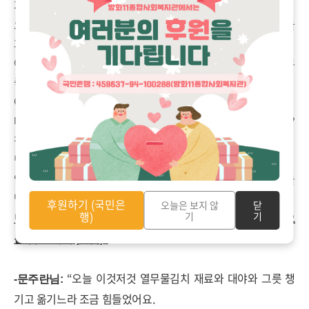
거리를 만들 수 있다니 얼마나 좋아요
.
오늘 가득 심어놓은 텃밭 고추 한가지 가지고도 우리 어르신들
과 한참을 이야기할 수가 있었어요
.
어르신들이 텃밭에서 활동을 안할 줄 알았는데 오늘 보니 너무
좋아하시더라고요
.
아마 옛 생각들이 많이 나시는 것도 같았어요
.
다들 도시생활 하다보니 이런 텃밭 체험하기가 어디 쉬운가요
?
참 좋아하시더라고요
.
덩달아 저도 참 뿌듯하였지요
.
앞으로 이 진달래가 힘껏 텃밭을 더 잘 관리 해야겠다는 마음을
먹었어요
.
후원하기 (국민은
오늘은 보지 않
닫
행)
기
기
텃밭이 우리 사람사는 이야기인 것 같아요
.
착한 텃밭아
?
오
늘 참 고마워
.(
웃음
)
”
“
오늘 이것저것 열무물김치 재료와 대야와 그릇 챙
-
문주란님
:
기고 옮기느라 조금 힘들었어요
.