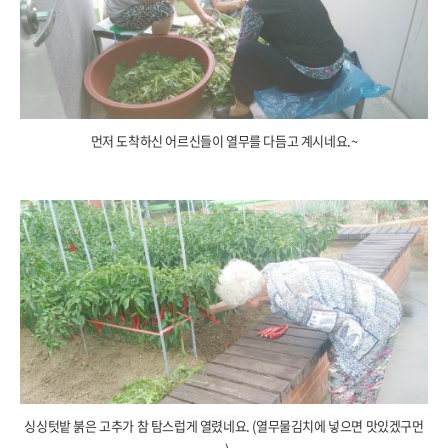
먼저 도착하신 어르신들이 열무를 다듬고 계시네요.~
싱싱텃밭 붉은 고추가 참 탐스럽게 열렸네요. (열무물김치에 넣으면 맛있겠구먼