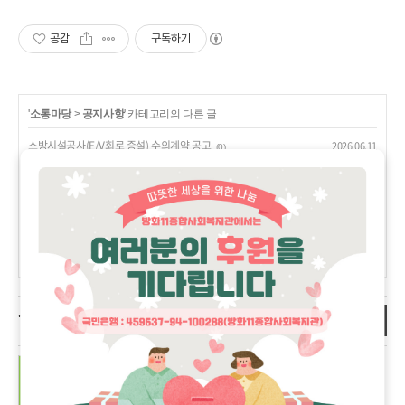
공감
구독하기
'
소통마당
>
공지사항
' 카테고리의 다른 글
소방시설공사(E/V회로 증설) 수의계약 공고
2026.06.11
(0)
2026년 5월 업무추진비
2026.06.05
(0)
6월 휴관 안내
2026.05.27
(0)
방화11종합사회복지관 정규직 사회복지사 및 육아휴직대체인력
2026.05.22
안전관리인 최종합격자 공고
(0)
방화11종합사회복지관 정규직 사회복지사 및 육아휴직대체인력
2026.05.20
안전관리인 서류전형 합격자 공고
(0)
더보기
'소통마당/공지사항' 관련 글
소방시설공사(E/V회로 증설) 수의계약 공고