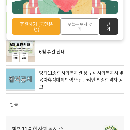
2026년 5월 업무추진비
후원하기 (국민은
오늘은 보지 않
닫
행)
기
기
6월 휴관 안내
방화11종합사회복지관 정규직 사회복지사 및
육아휴직대체인력 안전관리인 최종합격자 공
고
댓글
방화11종합사회복지관