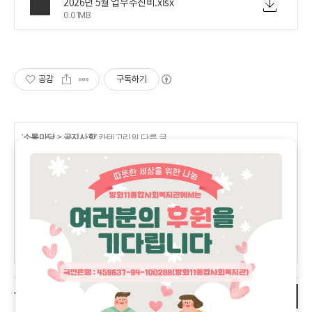
2026년 5월 업무추진비.xlsx
0.01MB
공감
구독하기
'
소통마당
>
공지사항
' 카테고리의 다른 글
2026여름방학 단기사회사업 사회복지현장실습 최종 합격자 공
2026.06.22
지
(0)
소방시설공사(E/V회로 증설) 수의계약 공고
2026.06.11
(0)
2026년 5월 신용카드 100만원 이상 사용내역
2026.06.05
(0)
6월 휴관 안내
2026.05.27
(0)
방화11종합사회복지관 정규직 사회복지사 및 육아휴직대체인력
2026.05.22
안전관리인 최종합격자 공고
(0)
더보기
'소통마당/공지사항' 관련 글