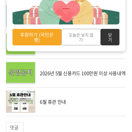
2026여름방학 단기사회사업 사회복지현장실
습 최종 합격자 공지
후원하기 (국민은
오늘은 보지 않
닫
행)
기
기
소방시설공사(E/V회로 증설) 수의계약 공고
2026년 5월 신용카드 100만원 이상 사용내역
6월 휴관 안내
댓글