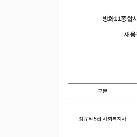
방화11종합
채용
구분
정규직 5급 사회복지사