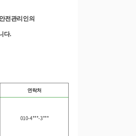
 안전관리인의
니다.
연락처
010-4***-3***