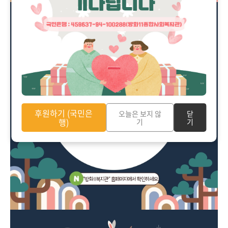
후원하기 (국민은
오늘은 보지 않
닫
행)
기
기