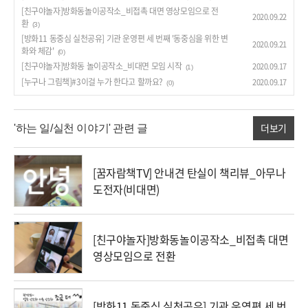
[친구야놀자]방화동놀이공작소_비접촉 대면 영상모임으로 전
2020.09.22
환
(3)
[방화11 동중심 실천공유] 기관 운영편 세 번째 '동중심을 위한 변
2020.09.21
화와 체감'
(0)
[친구야놀자]방화동 놀이공작소_비대면 모임 시작
2020.09.17
(1)
[누구나 그림책]#3이걸 누가 한다고 할까요?
2020.09.17
(0)
더보기
'하는 일/실천 이야기' 관련 글
[꿈자람책TV] 안내견 탄실이 책리뷰_아무나
도전자(비대면)
[친구야놀자]방화동놀이공작소_비접촉 대면
영상모임으로 전환
[방화11 동중심 실천공유] 기관 운영편 세 번