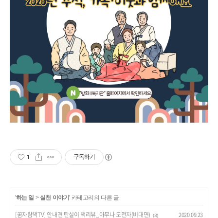
1
구독하기
'
하는 일
>
실천 이야기
' 카테고리의 다른 글
[꿈자람책TV] 안내견 탄실이 책리뷰_아무나 도전자(비대면)
2020.09.23
(3)