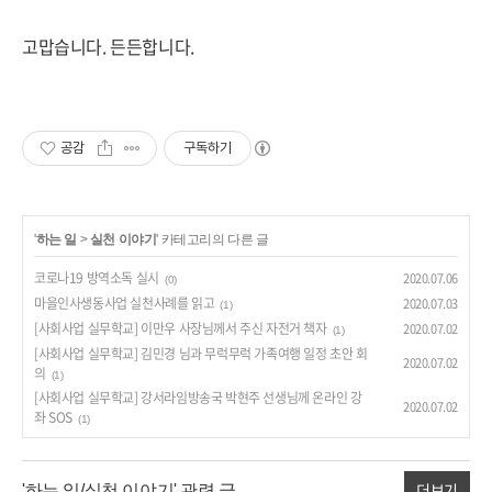
고맙습니다. 든든합니다.
공감
구독하기
'
하는 일
>
실천 이야기
' 카테고리의 다른 글
코로나19 방역소독 실시
2020.07.06
(0)
마을인사생동사업 실천사례를 읽고
2020.07.03
(1)
[사회사업 실무학교] 이만우 사장님께서 주신 자전거 책자
2020.07.02
(1)
[사회사업 실무학교] 김민경 님과 무럭무럭 가족여행 일정 초안 회
2020.07.02
의
(1)
[사회사업 실무학교] 강서라임방송국 박현주 선생님께 온라인 강
2020.07.02
좌 SOS
(1)
더보기
'하는 일/실천 이야기' 관련 글