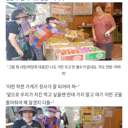
'그럼 뭐 사장(박정희 대표)인 나도 가만 두고 만 볼수가 없네요. 저도 천원~하하
하'
'이런 착한 가게가 장사가 잘 되어야 혀~'
'앞으로 우리가 치킨 먹고 싶을땐 딴데 가지 말고 여기 이런 곳을
팔아줘야 해 알겠지 다들~'