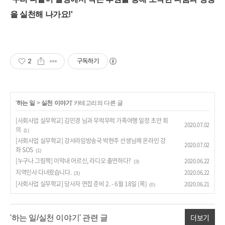
을 실천해 나가요!'
2
구독하기
'
하는 일
>
실천 이야기
' 카테고리의 다른 글
[사회사업 실무학교] 김민경 님과 무럭무럭 가족여행 일정 초안 회
2020.07.02
의
(1)
[사회사업 실무학교] 강서라임방송국 박현주 선생님께 온라인 강
2020.07.02
좌 SOS
(1)
[누구나 그림책] 이막내 어르신, 라디오 출연하다?
2020.06.22
(3)
지역인사 다녀왔습니다.
2020.06.22
(3)
[사회사업 실무학교] 당사자 면접 준비 2. - 6월 18일 (목)
2020.06.21
(0)
더보기
'하는 일/실천 이야기' 관련 글