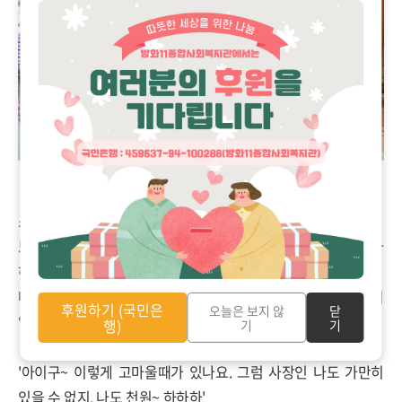
'나도 그냥 갈수가 없지요. 자 천원~ 넣어요~~ 하하하'
소프트치킨 사장님께서 활짝웃으십니다.
모금함에 지폐가 들어가자 자기가 부자가 된 것인마냥 좋아라
하십니다.
마을주민 고객이 이렇게 기분좋게 모금함에 기부를 하자 자기
후원하기 (국민은
오늘은 보지 않
닫
일인냥 행복해하십니다.
행)
기
기
'아이구~ 이렇게 고마울때가 있나요. 그럼 사장인 나도 가만히
있을 수 없지. 나도 천원~ 하하하'