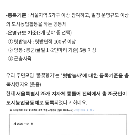
:
서울지역
5
가구 이상 참여하고
,
일정 운영규모 이상
-등록기준
의 도시농업활동을 하는 공동체
(3
개 분야 중 선택
)
-운영규모 기준
①
텃밭농사
:
텃밭면적
100
㎡
이상
②
양봉
:
봉군
(
굴벌
1~2
만마리 기준
) 5
통 이상
③
곤충사육
우리 주민모임 '풀꽃향기'는
'텃밭농사'에 대한 등록기준을 충
시켰지요.(웃음)
족
현재
서울특별시 25개 지자체 통틀어 전역에서 총 25곳만이
되었다고 하네요.
도시농업공동체로 등록