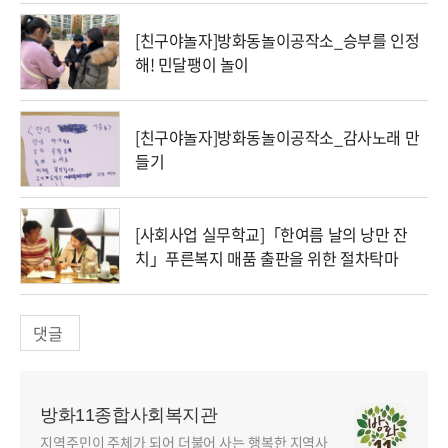
[친구야놀자]방화동놀이공작소_승부를 인정
해! 민달팽이 놀이
[친구야놀자]방화동놀이공작소_감사노래 만
들기
[사회사업 실무학교]「한여름 날의 낭만 잔
치」푸른복지 매품 출판을 위한 절차탁마
댓글
방화11종합사회복지관
지역주민이 주체가 되어 더불어 사는 행복한 지역사