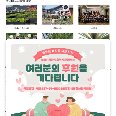
풀꽃향기가 이제는
로
'마을공동체주민모임'
'도시농업공동체'
서의 역할도 수행해나가야 하잖아요.
저희 풀꽃향기는
무엇보다
해나
공동체 회복에 주안점을 두고 텃밭을 관리운영
가고자 합니다.
이 되도록 하는 것이 무엇보다 중요
'소통과 치유가 있는 공간'