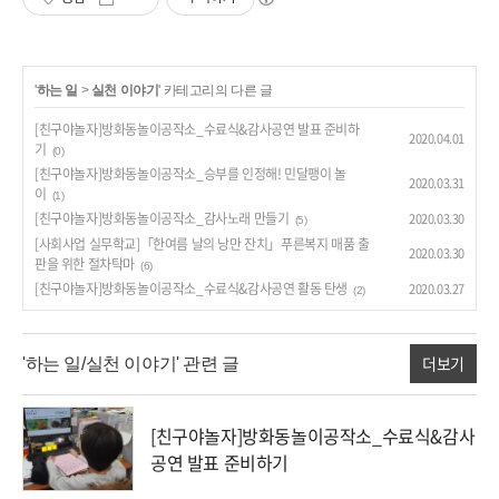
'
하는 일
>
실천 이야기
' 카테고리의 다른 글
[친구야놀자]방화동놀이공작소_수료식&감사공연 발표 준비하
2020.04.01
기
(0)
[친구야놀자]방화동놀이공작소_승부를 인정해! 민달팽이 놀
2020.03.31
이
(1)
[친구야놀자]방화동놀이공작소_감사노래 만들기
2020.03.30
(5)
[사회사업 실무학교]「한여름 날의 낭만 잔치」푸른복지 매품 출
2020.03.30
판을 위한 절차탁마
(6)
[친구야놀자]방화동놀이공작소_수료식&감사공연 활동 탄생
2020.03.27
(2)
더보기
'하는 일/실천 이야기' 관련 글
[친구야놀자]방화동놀이공작소_수료식&감사
공연 발표 준비하기