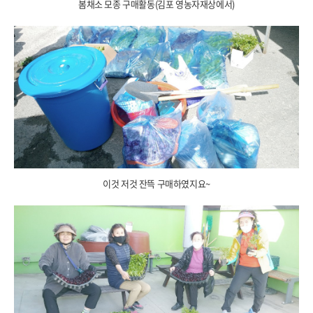
봄채소 모종 구매활동(김포 영농자재상에서)
이것 저것 잔뜩 구매하였지요~