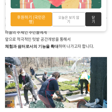
하다고 생각해요.
후원하기 (국민은
오늘은 보지 않
닫
풀꽃향기에 의해 주도적으로 관리운영되고 있는 싱싱텃밭과 나
행)
기
기
눔터 텃밭...
마을의 주체인 주민들에게
앞으로 적극적인 텃밭 공간개방을 통해서
하여 나가고자 합니다.
체험과 쉼터로서의 기능을 확대