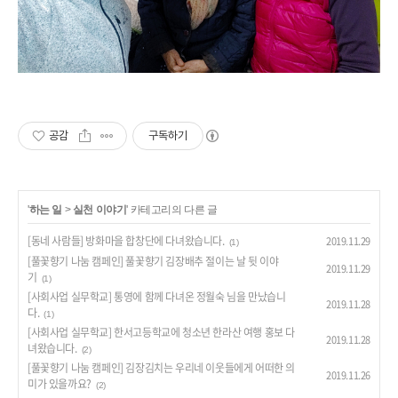
공감
구독하기
'
하는 일
>
실천 이야기
' 카테고리의 다른 글
[동네 사람들] 방화마을 합창단에 다녀왔습니다.
2019.11.29
(1)
[풀꽃향기 나눔 캠페인] 풀꽃향기 김장배추 절이는 날 뒷 이야
2019.11.29
기
(1)
[사회사업 실무학교] 통영에 함께 다녀온 정월숙 님을 만났습니
2019.11.28
다.
(1)
[사회사업 실무학교] 한서고등학교에 청소년 한라산 여행 홍보 다
2019.11.28
녀왔습니다.
(2)
[풀꽃향기 나눔 캠페인] 김장김치는 우리네 이웃들에게 어떠한 의
2019.11.26
미가 있을까요?
(2)