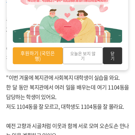
교 '한 겨울 날의 작은 잔치' 실습생 모집
통영 나들이를 다녀온 8명의 어르신 가운데
3명이 이 사업을 진행하는 1104동에 살고 계셨습니다.
이 분들과 이 일을 함께 이루고 싶었습니다.
후원하기 (국민은
오늘은 보지 않
닫
정월숙 님께 '한겨울 날의 작은 잔치'를 설명했습니다.
행)
기
기
"이번 겨울에 복지관에 사회복지 대학생이 실습을 와요.
한 달 동안 복지관에서 여러 일을 배우는데 여기 1104동을
담당하는 학생이 있어요.
저도 1104동을 잘 모르고, 대학생도 1104동을 잘 몰라요.
예전 고향과 시골처럼 이웃과 함께 서로 모여 오손도손 만나