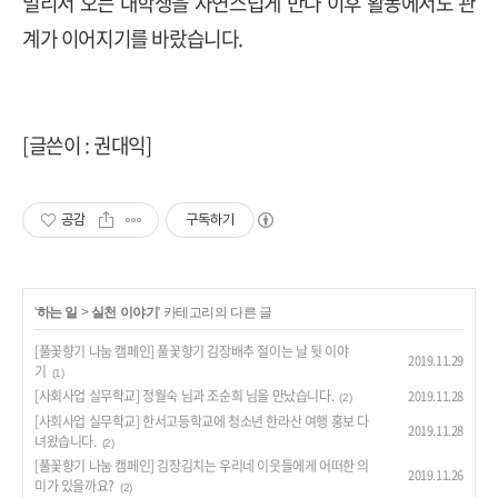
멀리서 오는 대학생을 자연스럽게 만나 이후 활동에서도 관
계가 이어지기를 바랐습니다.
[글쓴이 : 권대익]
공감
구독하기
'
하는 일
>
실천 이야기
' 카테고리의 다른 글
[풀꽃향기 나눔 캠페인] 풀꽃향기 김장배추 절이는 날 뒷 이야
2019.11.29
기
(1)
[사회사업 실무학교] 정월숙 님과 조순희 님을 만났습니다.
2019.11.28
(2)
[사회사업 실무학교] 한서고등학교에 청소년 한라산 여행 홍보 다
2019.11.28
녀왔습니다.
(2)
[풀꽃향기 나눔 캠페인] 김장김치는 우리네 이웃들에게 어떠한 의
2019.11.26
미가 있을까요?
(2)