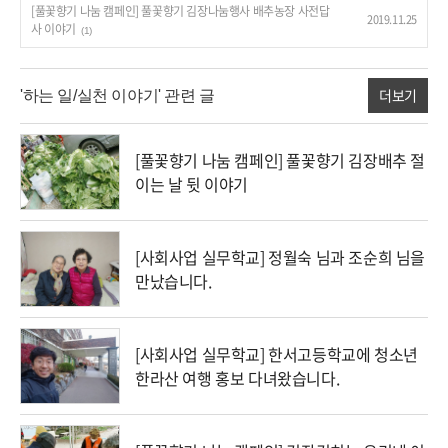
[풀꽃향기 나눔 캠페인] 풀꽃향기 김장나눔행사 배추농장 사전답
2019.11.25
사 이야기
(1)
더보기
'하는 일/실천 이야기' 관련 글
[풀꽃향기 나눔 캠페인] 풀꽃향기 김장배추 절
이는 날 뒷 이야기
[사회사업 실무학교] 정월숙 님과 조순희 님을
만났습니다.
[사회사업 실무학교] 한서고등학교에 청소년
한라산 여행 홍보 다녀왔습니다.