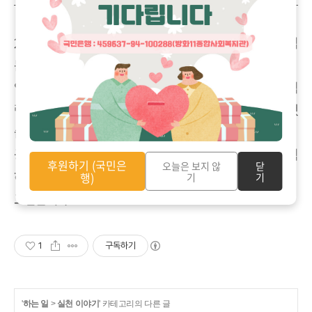
2025년 12월 24일(수) 방화11종합사회복지관은 강서구립
든든데이케어센터와 업무협약식을 진행했습니다.
양 기관이 협력하여 상호 간의 발전을 목적으로 두 기관이 협
력하여 사례관리와 장소 대관, 차량 대여 등을 연계하기로 했
습니다.
공항동 주민들의 안정적 복지서비스 체계 구축을 위해 노력
후원하기 (국민은
오늘은 보지 않
닫
하는 두 기관이 되겠습니다.
행)
기
기
고맙습니다.
1
구독하기
'
하는 일
>
실천 이야기
' 카테고리의 다른 글