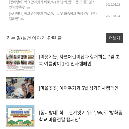
[동네방네] 학교 관계잇기 위로, We로 '방화2동 아동 또래모임 자
2025.01.15
연체험활동'
(0)
[동네방네] 학교 관계잇기 위로, We로 '방화중학교 마음 건강 인사
2025.01.14
캠페인'
(0)
더보기
'하는 일/실천 이야기' 관련 글
[이웃기웃] 자연어린이집과 함께하는 7월 초
복 여름맞이 1+1 인사캠페인
[마을곳곳] 이어주기과 5월 상가인사캠페인
[동네방네] 학교 관계잇기 위로, We로 '방화중
학교 마음전달 캠페인'