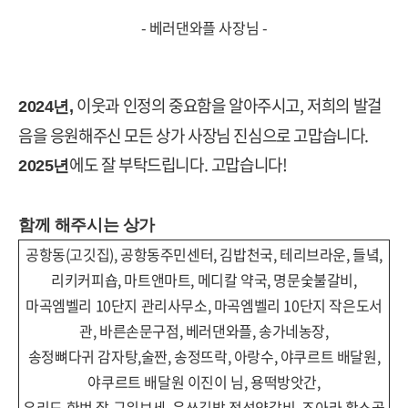
-
베러댄와플 사장님
-
이웃과 인정의 중요함을 알아주시고, 저희의 발걸
2024
년
,
음을 응원해주신
모든 상가 사장님 진심으로 고맙습니다
.
에도 잘 부탁드립니다.
고맙습니다
!
2025
년
함께 해주시는 상가
공항동(고깃집), 공항동주민센터, 김밥천국, 테리브라운, 들녘,
리키커피숍, 마트앤마트, 메디칼 약국, 명문숯불갈비,
마곡엠벨리 10단지 관리사무소, 마곡엠벨리 10단지 작은도서
관, 바른손문구점, 베러댄와플, 송가네농장,
송정뼈다귀 감자탕,술짠, 송정뜨락, 아랑수, 야쿠르트 배달원,
야쿠르트 배달원 이진이 님, 용떡방앗간,
우리도 한번 잘 구워보세, 윤쓰김밥,정성양갈비, 조아라 황소곱