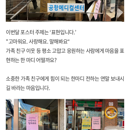
이번달 포스터 주제는
‘
표현입니다
.’
"
고마워요
.
사랑해요
.
말해봐요
“
가족 친구 이웃 등 평소 고맙고 응원하는 사람에게 마음을 표
현하는 한 마디 어떨까요
?
소중한 가족 친구에게 힘이 되는 한마디 전하는 연말 보내시
길 바라는 마음입니다
.