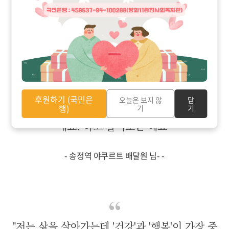
-
송정역 버거킹 건물주 님
-
"사람들이 많이들 관심 가져요. 마곡하늬공원쪽
후원하기 (국민은
오늘은 보지 않
닫
행)
기
기
지나가다보면 아이들이 공 차다가말고 '이게 뭐
에요?'하고 물어보곤 해요“
-
송정역 야쿠르트 배달원 님
- -
"저는 삶을 살아가는데 '건강'과 '행복'이 가장 중