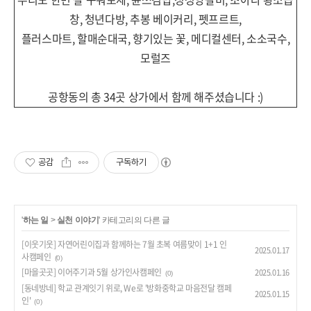
창, 청년다방, 추봉 베이커리, 펫프르트,
플러스마트, 할매순대국, 향기있는 꽃, 메디컬센터, 소소국수,
모럴즈
공항동의 총 34곳 상가에서 함께 해주셨습니다 :)
공감
구독하기
'
하는 일
>
실천 이야기
' 카테고리의 다른 글
[이웃기웃] 자연어린이집과 함께하는 7월 초복 여름맞이 1+1 인
2025.01.17
사캠페인
(0)
[마을곳곳] 이어주기과 5월 상가인사캠페인
2025.01.16
(0)
[동네방네] 학교 관계잇기 위로, We로 '방화중학교 마음전달 캠페
2025.01.15
인'
(0)