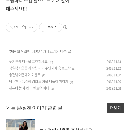
무궁화회 모임 앞으로도 기대 많이
해주세요!!!
2
구독하기
'
하는 일
>
실천 이야기
' 카테고리의 다른 글
늦기전에 마음을 표현하세요.
2018.11.13
(2)
생활복지운동 시작합니다. 주민카페 송정뜨락
2018.11.12
(1)
송편빚어준데이 이벤트
2018.11.07
(2)
탁구친구 동아리 강화도 가을 나들이 이야기
2018.11.06
(1)
친구야 놀자-캔디 헬로우 파티
2018.11.02
(1)
더보기
'하는 일/실천 이야기' 관련 글