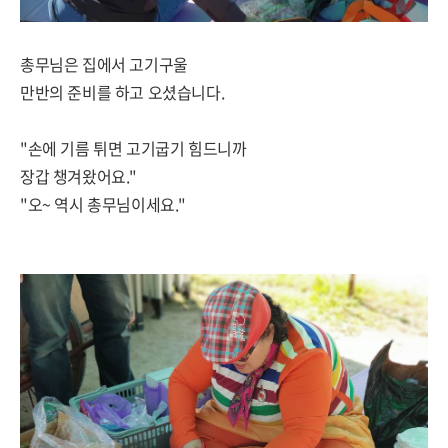
총무님은 집에서 고기구울
만반의 준비를 하고 오셨습니다.
"손에 기름 튀면 고기굽기 힘드니까
장갑 챙겨왔어요."
"오~ 역시 총무님이세요."