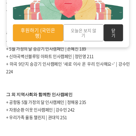
+
방화초등학교와 함께하는
‘
내 마음을 전해줘
’
캠페인
|
박성빈
107
+
방화중학교와 함께한 인사캠페인
|
원종배
118
후원하기 (국민은
오늘은 보지 않
닫
주택과 함께한 인사캠페인
행)
기
기
+
아파트와 함께한 봄 인사캠페인 실천 이야기
|
권민지
151
+ 5
월 가정의 달 승강기 인사캠페인
|
손혜진
189
+
신마곡벽산블루밍 아파트 인사캠페인
|
정민영
211
+
마곡
9
단지 승강기 인사캠페인
‘
새로 이사 온 우리 인사해요
~’ |
강수민
224
그 외 지역사회와 함께한 인사캠페인
+
공항동
5
월 가정의 달 인사캠페인
|
정해웅
235
+
자원순환 이웃 인사캠페인
|
강수민
242
+
우리가족 율동 챌린지
|
권대익
251