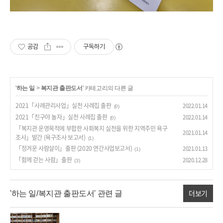
공감
구독하기
'
하는 일
>
복지관 출판도서
' 카테고리의 다른 글
2021「사례관리사업」실천 사례집 출판
2022.01.14
(0)
2021「친구야 놀자」실천 사례집 출판
2022.01.14
(0)
「복지관 운영목적에 부합한 사회복지 실천을 위한 지역주민 욕구
2021.01.14
조사」발간 (욕구조사 보고서)
(1)
「정겨운 사람살이」출판 (2020 연간사업보고서)
2021.01.13
(1)
「함께 걷는 사람」출판
2020.12.28
(3)
더보기
'하는 일/복지관 출판도서' 관련 글