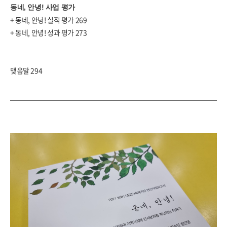
동네
,
안녕
!
사업 평가
+
동네
,
안녕
!
실적 평가
269
+
동네
,
안녕
!
성과 평가
273
맺음말
294