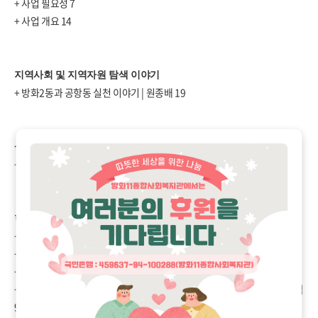
+
사업 필요성
7
+
사업 개요
14
지역사회 및 지역자원 탐색 이야기
+
방화
2
동과 공항동 실천 이야기
|
원종배
19
상가와 함께한 인사캠페인
+
상가와 함께하는 인사캠페인
|
권민지
25
학교
&
어린이집과 함께한 인사캠페인
+
어린이집
‘
그리운 친구에게 안부를 전하세요
’
캠페인
|
권대익
65
+
어린이집
‘
아이를 안아주세요
’
캠페인
|
권대익
72
+
방화초등학교 효도 미션 캠페인
|
권대익
84
+
방화초등학교 스승의 날 선생님께 힘이 되는 손편지 쓰기 캠페인
|
권대익
97