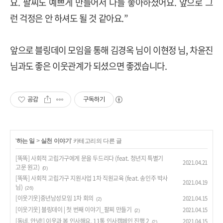
요
.
팔찌도 예쁘게 만들어서 다들 좋아하셨어요
.
앞으로 그
런 걱정은 안 하셔도 될 것 같아요
.”
앞으로 블링데이 모임을 통해 김경옥 님이 이현정 님, 차윤진
님과도 좋은 이웃관계가 되셨으면 좋겠습니다.
공감
구독하기
'
하는 일
>
실천 이야기
' 카테고리의 다른 글
[똑똑] 사회적 고립가구에게 문을 두드리다 (feat. 청년지 특별기
2021.04.21
고문 원고)
(0)
[똑똑] 사회적 고립가구 지원사업 1차 직원교육 (feat. 송인주 박사
2021.04.19
님)
(26)
[이웃기웃]중년남성모임 1차 회의
2021.04.15
(2)
[이웃기웃] 블링데이 | 첫 번째 이야기_팔찌 만들기
2021.04.15
(2)
[동네, 안녕!] 이웃과 봄 인사해요. 11통 인사캠페인 진행 2
2021.04.15
(2)