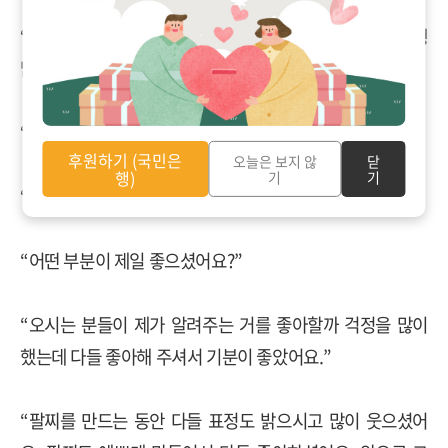
“
선생님도 오늘 저희 사진 찍어주시고 도와주신다고 고생
많으셨습니다
.”
“
오늘 모임 어떠셨어요
?”
후원하기 (국민은
오늘은 보지 않
닫
행)
기
기
“
재밌고 좋았어요
.”
“
어떤 부분이 제일 좋으셨어요
?”
“
오시는 분들이 제가 알려주는 거를 좋아할까 걱정을 많이
했는데 다들 좋아해 주셔서 기분이 좋았어요
.”
“
팔찌를 만드는 동안 다들 표정도 밝으시고 많이 웃으셨어