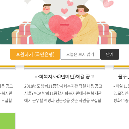
어 교체공사
꾸는미술교
사천원)
교실 강사
드리오며,
기 바랍니
팀 박혜원
661-067
후원하기 (국민은행)
오늘은 보지 않기
닫기
사회복지사(3년미만)채용 공고
꿈꾸
채용 공고
2018년도 방화11종합사회복지관 직원 채용 공고
- 파일 
 복지관
서울YMCA 방화11종합사회복지관에서는 복지관
2. 모집인
을 모집합
에서 근무할 역량과 전문성을 갖춘 직원을 모집합
방화11종
합사회복지관장
니다. 2018 년 7 월 23 일 방화11종합사회복지관장
간 : 주 2
인 원 수
모집개요 가. 모집분야 기관명 모 집 분 야 인 원 수
속부서 및
인 1 정
고용형태 방화11종합 사회복지관 사회복지사 1 정
강사 7. 
무 기관명
규직 나. 근무개시일 / 근무시간 / 담당업무 기관명
자격증 소