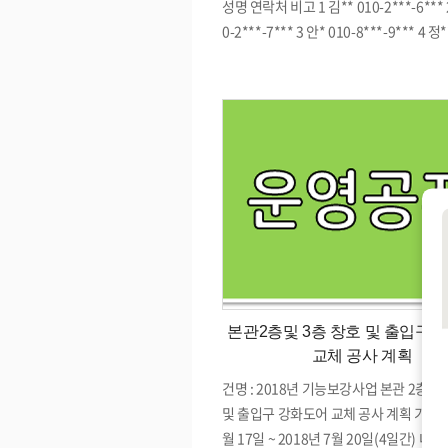
성명 연락처 비고 1 김** 010-2***-6*** 
0-2***-7*** 3 안* 010-8***-9*** 4 정*
**-9*** 5 최** 010-9***-0*** 6 홍** 0
7*** 2018. 08. 13. (월) 오후 11시 00
복지관 사회복지직 직원채용에 응시하여 
분들께 감사드리오며, 서류전형 합격자 
지하오니 참조하시기 바랍니다. (☎ 02-26
0)
본관2층및 3층 창호 및 출입구 
교체 공사 계획
건명 : 2018년 기능보강사업 본관 2층 및
및 출입구 강화도어 교체 공사 계획 기간 : 
월 17일 ~ 2018년 7월 20일(4일간) 내용 