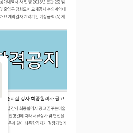
공개내역서 사 업 명 2018년 본관 2층 및
 및 출입구 강화도어 교체공사 수의계약내
개요 계약일자 계약기간 예정금액 (A) 계
 계약율(%) (B/A) 2018.7.17. 2018.7.2
4,000 9.394,000 100% 계약상대자 업 체
성명 주 소 아성창호 임선옥 서울시 강서
로 25길 13 1층 수의계약 사 유 추정가격
이하 공사,물품의 제조·구매·용역. 다만,
지원에 관한 법률」에 따른 여성기업,
기업활동 촉진법」에 따른 장애인기업과
정가격 5천만원 이하로 함(제30조제1항
사업장소 서울시 강서구 개화동로 21길 4
합사회복지관 기 타
미술교실 강사 최종합격자 공고
술교실 강사 최종합격자 공고 꿈꾸는미술
 채용 전형일에 따라 서류심사 및 면접을
과 다음과 같이 최종합격자가 결정되었기
알립니다. 채용분야 면접번호 성명 비고 꿈