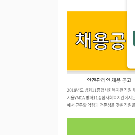
본관 2층 및 3층 창호 및 출입구 강화도
소요예산 : \9,394,000(금구백삼십구만
안전관리인 채용 공고
2018년도 방화11종합사회복지관 직원 
서울YMCA 방화11종합사회복지관에서는
에서 근무할 역량과 전문성을 갖춘 직원
니다. 2018 년 7 월 31 일 방화11종
모집개요 가. 모집분야 기관명 모 집 분 야 
고용형태 방화11종합 사회복지관 안전관리
규직 나. 근무개시일 / 근무시간 / 담당업