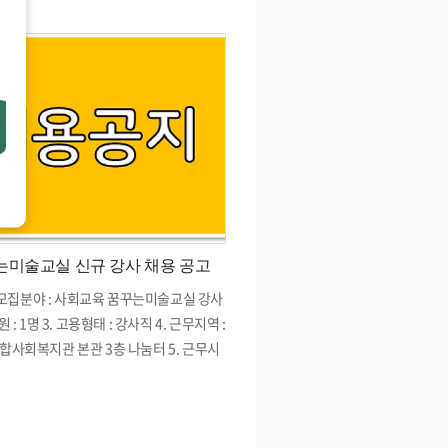
실 강사 1 이지* * 본 복지관 꿈꾸는미술
 채용에 응시하여 주신 모든 분들께 감사
 최종합격자 명단을 공지하오니 참조하시
다. * 제출서류: 채용관련서류는 함께걷기
 서무에게 문의하시기 바랍니다 (☎ 02-2
0)
는미술교실 신규 강사 채용 공고
1. 모집분야 : 사회교육 꿈꾸는미술교실 강사
원 : 1명 3. 고용형태 : 강사직 4. 근무지역 :
합사회복지관 본관 3층 나눔터 5. 근무시
일(화,목) 14:00~17:00(월 8회 수업) 6. 소
 담당업무 : 함께걷기팀 / 꿈꾸는미술교실
자격요건 - 관련 경험 유경험자 우대 - 관련
지자 우대 8. 전형방법 및 일정 - 접수방법