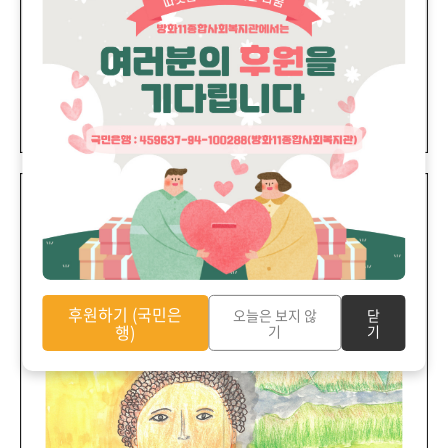
후원하기 (국민은
오늘은 보지 않
닫
행)
기
기