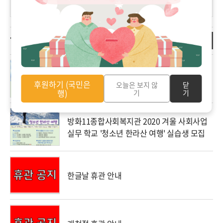
꿈꾸는미술교실과 누구나 그림책 강사 이지희 전시회 안내
2019.09.25
(2)
더보기
'소통마당/공지사항' 관련 글
방화11종합사회복지관 2020 겨울 사회사업
실무 학교 '떠나요! 어린이 겨울 여행' 실습생
후원하기 (국민은
오늘은 보지 않
닫
모집
행)
기
기
방화11종합사회복지관 2020 겨울 사회사업
실무 학교 '청소년 한라산 여행' 실습생 모집
한글날 휴관 안내