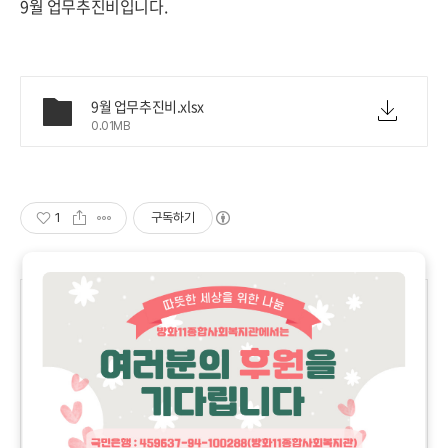
9월 업무추진비입니다.
9월 업무추진비.xlsx
0.01MB
1
구독하기
'
소통마당
>
공지사항
' 카테고리의 다른 글
방화11종합사회복지관 2020 겨울 사회사업 실무 학교 '떠나요!
2019.10.14
어린이 겨울 여행' 실습생 모집
(1)
방화11종합사회복지관 2020 겨울 사회사업 실무 학교 '청소년 한
2019.10.14
라산 여행' 실습생 모집
(1)
한글날 휴관 안내
2019.10.04
(0)
개천절 휴관 안내
2019.10.02
(0)