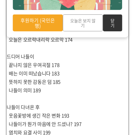
실습생 워크숍
2
일차
167
후원하기 (국민은
오늘은 보지 않
닫
어르신 삶으로 준비한 나들이
행)
기
기
나들이 경험의 지혜
170
오늘은 오르락내리락 오르막
174
드디어 나들이
끝나지 않은 우여곡절
178
배는 이미 떠났습니다
183
뜻하지 못한 감동은 덤
185
나들이 의미
189
나들이 다녀온 후
웃음꽃방에 생긴 작은 변화
193
나들이가 뭔가 마음에 안 드셨나
?
197
염치와 요결 사이
199