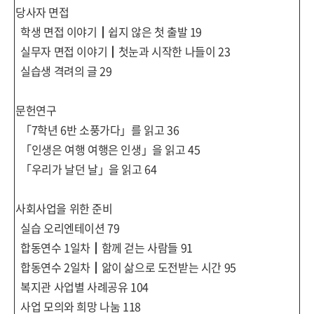
당사자 면접
학생 면접 이야기
┃
쉽지 않은 첫 출발
19
실무자 면접 이야기
┃
첫눈과 시작한 나들이
23
실습생 격려의 글
29
문헌연구
「
7
학년
6
반 소풍가다
」
를 읽고
36
「
인생은 여행 여행은 인생
」
을 읽고
45
「
우리가 날던 날
」
을 읽고
64
사회사업을 위한 준비
실습 오리엔테이션
79
합동연수
1
일차
┃
함께 걷는 사람들
91
합동연수
2
일차
┃
앎이 삶으로 도전받는 시간
95
복지관 사업별 사례공유
104
사업 모의와 희망 나눔
118