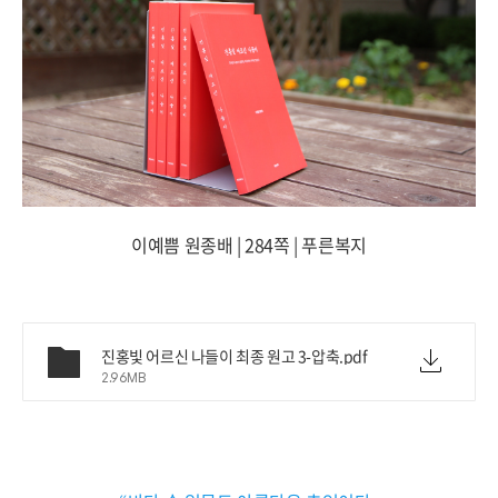
이예쁨 원종배
| 284
쪽
|
푸른복지
진홍빛 어르신 나들이 최종 원고 3-압축.pdf
2.96MB