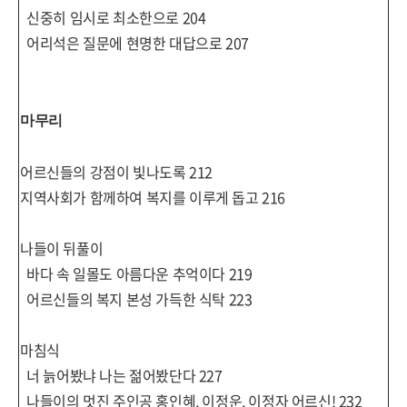
신중히 임시로 최소한으로
204
어리석은 질문에 현명한 대답으로
207
마무리
어르신들의 강점이 빛나도록
212
지역사회가 함께하여 복지를 이루게 돕고
216
나들이 뒤풀이
바다 속 일몰도 아름다운 추억이다
219
어르신들의 복지 본성 가득한 식탁
223
마침식
너 늙어봤냐 나는 젊어봤단다
227
나들이의 멋진 주인공 홍인혜
,
이정운
,
이정자 어르신
!
232