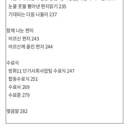
눈물 콧물 뿜어낸 편지읽기
235
기대되는 다음 나들이
237
함께 나눈 편지
어르신 편지
243
어르신께 올린 편지
244
수료식
방화
11
단기사회사업팀 수료식
247
합동수료식
251
수료사
269
수료증
279
맺음말
282