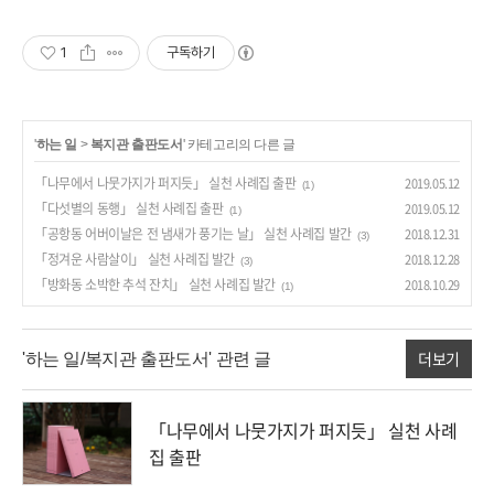
1
구독하기
'
하는 일
>
복지관 출판도서
' 카테고리의 다른 글
「나무에서 나뭇가지가 퍼지듯」 실천 사례집 출판
2019.05.12
(1)
「다섯별의 동행」 실천 사례집 출판
2019.05.12
(1)
「공항동 어버이날은 전 냄새가 풍기는 날」 실천 사례집 발간
2018.12.31
(3)
「정겨운 사람살이」 실천 사례집 발간
2018.12.28
(3)
「방화동 소박한 추석 잔치」 실천 사례집 발간
2018.10.29
(1)
더보기
'하는 일/복지관 출판도서' 관련 글
「나무에서 나뭇가지가 퍼지듯」 실천 사례
집 출판