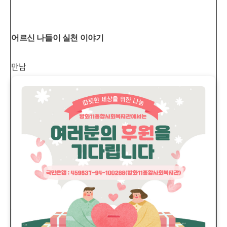
어르신 나들이 실천 이야기
만남
빨간 꽃 홍인혜 어르신과 만남
124
방화동 멋쟁이 이정운 어르신과 만남
132
여행박사 이정자 어르신과 만남
135
함께해 더욱 맛있는 모임
140
겉절이할 건데 놀러와
!
146
롤러코스터 같은 사회사업
150
이야기가 있는 나들이
154
있을 때 잘 해 후회하지 말고
157
쉬어가는 이야기
실습생 워크숍
1
일차
160