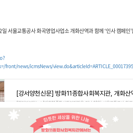
2일 서울교통공사 화곡영업사업소 개화산역과 함께 ‘인사 캠페인’
do?
/front/news/icmsNews/view.do&articleId=ARTICLE_0001739
【경기북부탑뉴스】방화11종합사회복지관은 지난 12일 서울교통공사 화
께 ‘인사 캠페인’을 실시했다고 밝혔다.
gynews.net