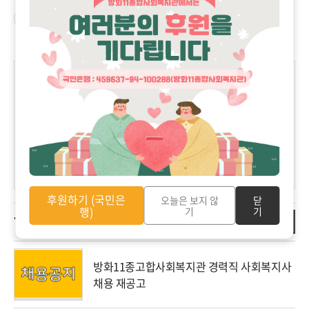
공감
구독하기
'
소통마당
>
공지사항
' 카테고리의 다른 글
방화11종고합사회복지관 경력직 사회복지사 채용 재공고
2025.10.27
(0)
방화11종합사회복지관 경력직 사회복지사 최종합격자 공고
2025.10.24
(0)
방화11종합사회복지관 육아휴직대체인력(사회복지사) 서류 합격
2025.10.22
자 공고
(0)
방화11종합사회복지관 경력직 사회복지사 서류 합격자 공고
2025.10.22
(0)
[꿈자람 책 놀이터] 꿈자람 책잔치 - 책으로 마블!
2025.10.14
(0)
후원하기 (국민은
오늘은 보지 않
닫
행)
기
기
더보기
'소통마당/공지사항' 관련 글
방화11종고합사회복지관 경력직 사회복지사
채용 재공고