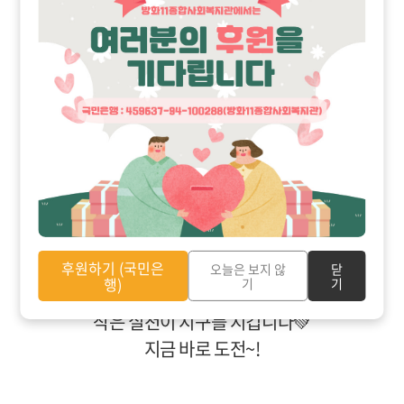
3. 잔반 제로 실천하기
4. 물 절약 생활하기
위 4가지 실천 사진을 찍어서 설문에 업
로드하면
을 드
베스킨라빈스 아이스크림 쿠폰
려요! (선착순 200명)
📅 기간 : 7/31~8/17
🏃‍♀️ 주민·직원 누구나 참여 가능!
후원하기 (국민은
오늘은 보지 않
닫
행)
기
기
작은 실천이 지구를 지킵니다💚
지금 바로 도전~!