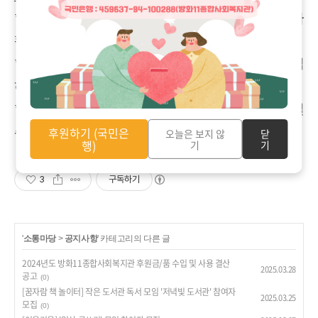
*
사전에 연락 없이 취소하지 말아주세요
.
가급적이면 봉사
활동 하기로 한 날짜를 다 지켜서 해주세요
.
*
최소 한 달 이상 연속적으로 봉사가 가능하신 분으로 모집
하고 있습니다
.
*
봉사자는 정기적으로 가능하신 분 먼저 우선적으로 하실
수 있습니다
.
후원하기 (국민은
오늘은 보지 않
닫
행)
기
기
3
구독하기
'
소통마당
>
공지사항
' 카테고리의 다른 글
2024년도 방화11종합사회복지관 후원금/품 수입 및 사용 결산
2025.03.28
공고
(0)
[꿈자람 책 놀이터] 작은 도서관 독서 모임 '저녁빛 도서관' 참여자
2025.03.25
모집
(0)