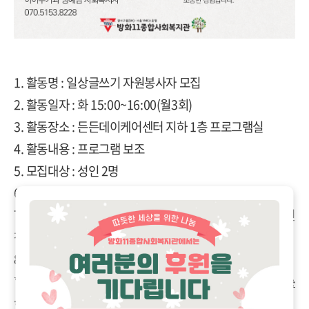
1. 활동명 : 일상글쓰기 자원봉사자 모집
2. 활동일자 : 화 15:00~16:00(월3회)
3. 활동장소 : 든든데이케어센터 지하 1층 프로그램실
4. 활동내용 : 프로그램 보조
5. 모집대상 :
성인
2
명
6.
신청요건
:
최소 한 달 이상 봉사가 가능한 분
7.
신청기간
:
수시
(
단
,
봉사자가 모집되어 마감된 날짜는 신
청이 불가능함
.)
8.
기타
*
담당자에게 전화로 접수를 하셔야 봉사활동이 가능
합니다
.