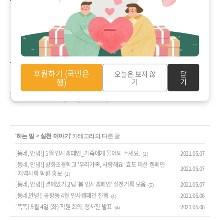
김상진 관장
후원하기 (국민은
오늘은 보지 않
닫
행)
기
기
공감
구독하기
'
하는 일
>
실천 이야기
' 카테고리의 다른 글
[동네, 안녕!] 5월 인사캠페인_가족에게 물어봐 주세요.
2021.05.07
(1)
[동네, 안녕!] 방화초등학교 '우리가족, 사랑해요' 효도 미션 캠페인
2021.05.07
| 지역사회 학원 홍보
(1)
[동네, 안녕!] 곁에있기 2팀 '봄 인사캠페인' 실천기록 모음
2021.05.07
(2)
[동네,안녕!] 공항동 4월 인사캠페인 진행
2021.05.06
(4)
[똑똑] 5월 4일 (화) 직원 회의, 청사진 발표
2021.05.06
(4)