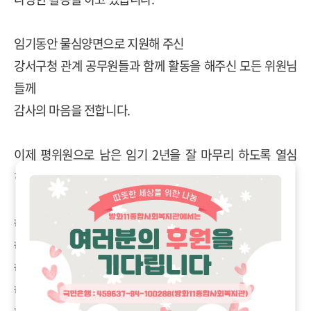
임기동안 물심양면으로 지원해 주신
강서구청 관계 공무원들과 함께 활동을 해주신 모든 위원님
들께
감사의 마음을 전합니다.
이제 평위원으로 남은 임기 2년을 잘 마무리 하도록 열심
히 참여할 것을 약속드립니다.
#아동위원협의회
#아동복지법
#서울특별시
#강서구청
#이땅의_모든_아동들의_행복을_꿈꾸며