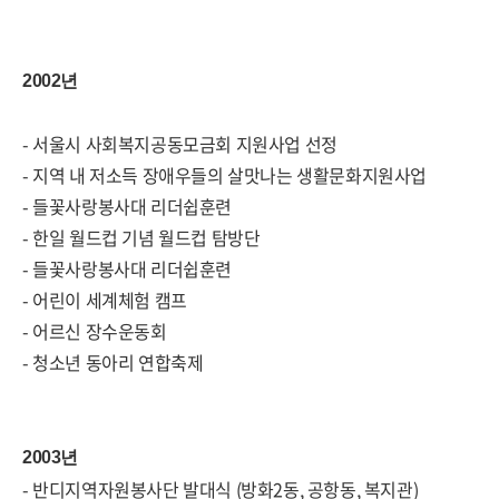
2002년
- 서울시 사회복지공동모금회 지원사업 선정
- 지역 내 저소득 장애우들의 살맛나는 생활문화지원사업
- 들꽃사랑봉사대 리더쉽훈련
- 한일 월드컵 기념 월드컵 탐방단
- 들꽃사랑봉사대 리더쉽훈련
- 어린이 세계체험 캠프
- 어르신 장수운동회
- 청소년 동아리 연합축제
2003년
- 반디지역자원봉사단 발대식 (방화2동, 공항동, 복지관)