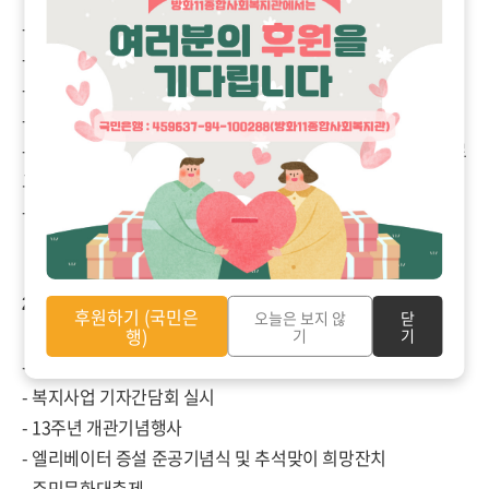
- 활짝웃는 연합봉사대 발족식(지역의 30개 단체 참여)
- 뉴패러다임 복지관(직원) 학습체계구축 컨설팅
- 『소명UP!』프로젝트
- 서울시 사회복지 공동모금회 지원사업 선정
- 장애인의 스포츠활동 봉사를 매개로한 지역사회연계 통합프로
그램「건강한 이웃만들기」
- 지역주민과 함께하는 제1회 장애인문화대축제 실시
2007년
후원하기 (국민은
오늘은 보지 않
닫
행)
기
기
- 제1회 장애인 행복세상 만들기 일일찻집
- 복지사업 기자간담회 실시
- 13주년 개관기념행사
- 엘리베이터 증설 준공기념식 및 추석맞이 희망잔치
- 주민문화대축제