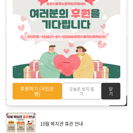
4
구독하기
'
소통마당
>
공지사항
' 카테고리의 다른 글
10월 복지관 휴관 안내
2024.09.25
(0)
도서관 장서점검 휴관 안내
2024.09.20
(0)
즐거운 추석 보내세요
2024.09.10
(0)
8월 업무추진비
2024.09.05
(0)
8월 신용카드
2024.09.05
(0)
후원하기 (국민은
오늘은 보지 않
닫
행)
기
기
더보기
'소통마당/공지사항' 관련 글
10월 복지관 휴관 안내