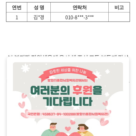
연번
성 명
연락처
비고
1
김
*
경
010-8***-3***
본 복지관 직원채용에 응시 해 주신 모든 분들께 감사
드리며
,
면접일시와 장소는 합격자에 한해 개별연락 드리겠습
니다
.