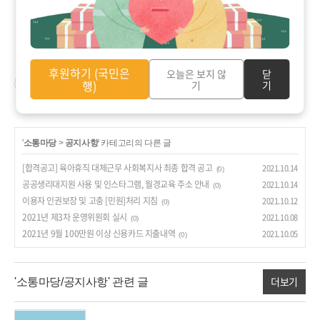
문의
:
함께걷기팀 팀장 한수현
02-2661-0670
후원하기 (국민은
오늘은 보지 않
닫
행)
기
기
공감
구독하기
'
소통마당
>
공지사항
' 카테고리의 다른 글
[합격공고] 육아휴직 대체근무 사회복지사 최종 합격 공고
2021.10.14
(0)
공공생리대지원 사용 및 인스타그램, 월경교육 주소 안내
2021.10.14
(0)
이용자 인권보장 및 고충 [민원]처리 지침
2021.10.12
(0)
2021년 제3차 운영위원회 실시
2021.10.08
(0)
2021년 9월 100만원 이상 신용카드 지출내역
2021.10.05
(0)
더보기
'소통마당/공지사항' 관련 글