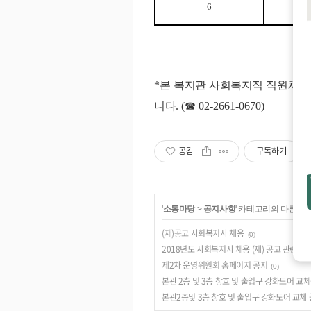
6
*
본 복지관 사회복지직 직원채용
니다
. (
☎
02-2661-0670)
공감
구독하기
'
소통마당
>
공지사항
' 카테고리의 다른 글
(재)공고 사회복지사 채용
(0)
2018년도 사회복지사 채용 (재) 공고 관련
(0)
제2차 운영위원회 홈페이지 공지
(0)
본관 2층 및 3층 창호 및 출입구 강화도어 교
본관2층및 3층 창호 및 출입구 강화도어 교체