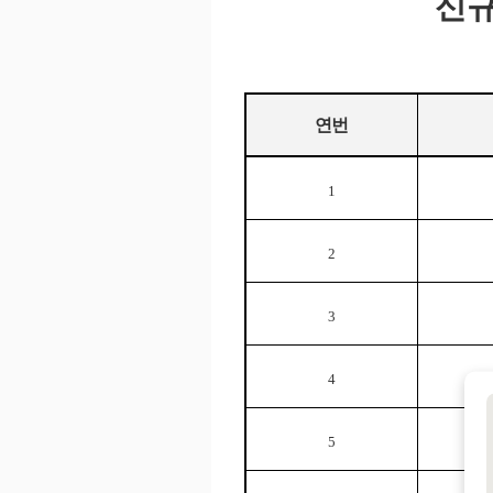
신규
연번
1
2
3
4
5