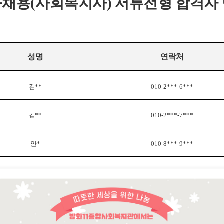
채용(사회복지사) 서류전형 합격자
성명
연락처
김
**
010-2***-6***
김
**
010-2***-7***
안
*
010-8***-9***
정
**
010-9***-9***
최
**
010-9***-0***