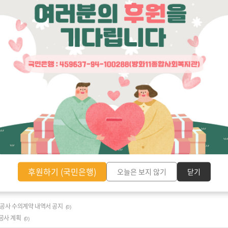
홍
**
010-3***-7***
2018. 08. 13. (
월
)
오후
11
시
00
분 진행
에 응시하여 주신 모든 분들께 감사드리오며
,
서류전형 합격자 명
후원하기 (국민은행)
오늘은 보지 않기
닫기
체공사 수의계약 내역서 공지
(0)
 공사 계획
(0)