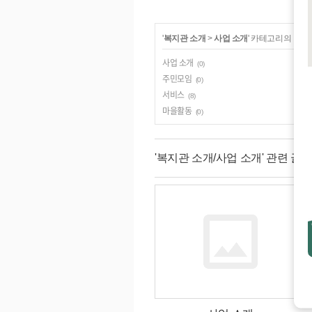
'
복지관 소개
>
사업 소개
' 카테고리의 다른
사업 소개
(0)
주민모임
(0)
서비스
(8)
마을활동
(0)
'복지관 소개/사업 소개' 관련 글